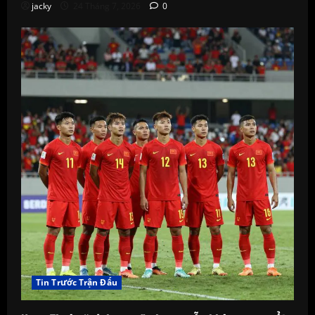
jacky
24 Tháng 7, 2026
0
Tin Trước Trận Đấu