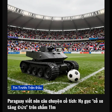
Tin Trước Trận Đấu
Paraguay viết nên câu chuyện cổ tích: Hạ gục “cỗ xe
tăng Đức” trên chấm 11m