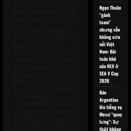
World Cup 2026: Đếm
Ngọc Thuân
ngược ngày khai mạc & cái
“gánh
nhìn về bxh Phần Lan
team”
nhưng vẫn
Chỉ còn đúng một ngày nữa
không cứu
thôi là trái bóng World Cup
nổi Việt
2026 sẽ lăn trên sân cỏ
Nam: Bài
huyền thoại, đánh dấu sự
toán khó
khởi đầu của một giải đấu
của HLV ở
lịch sử, hứa hẹn bùng nổ
SEA V Cup
mọi giới hạn và mang đến
2026
những cảm xúc chưa từng
có cho hàng tỷ người hâm
Báo
mộ trên khắp hành tinh.
Argentina
Chúng tôi đang cảm nhận
lên tiếng vụ
rõ rệt không khí sôi động
Messi “quay
ấy, một sự chờ đợi nghẹt
lưng”: Sự
thở cho ngày 11 tháng 6
thật không