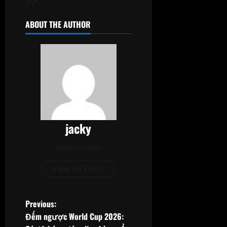
ABOUT THE AUTHOR
jacky
Administrator
View All Posts
P
Previous:
Đếm ngược World Cup 2026: