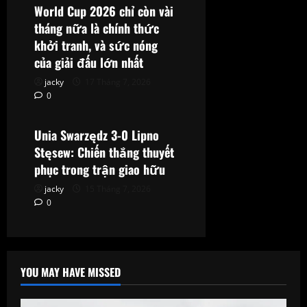
World Cup 2026 chỉ còn vài
tháng nữa là chính thức
khởi tranh, và sức nóng
của giải đấu lớn nhất
jacky
17 Tháng 7, 2026
0
Tin Chuyển Nhượng
Unia Swarzędz 3-0 Lipno
Stęsew: Chiến thắng thuyết
phục trong trận giao hữu
jacky
15 Tháng 7, 2026
0
YOU MAY HAVE MISSED