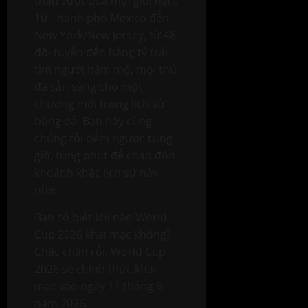
thần vượt qua mọi giới hạn.
Từ Thành phố Mexico đến
New York/New Jersey, từ 48
đội tuyển đến hàng tỷ trái
tim người hâm mộ, mọi thứ
đã sẵn sàng cho một
chương mới trong lịch sử
bóng đá. Bạn hãy cùng
chúng tôi đếm ngược từng
giờ, từng phút để chào đón
khoảnh khắc lịch sử này
nhé!
Bạn có biết khi nào World
Cup 2026 khai mạc không?
Chắc chắn rồi, World Cup
2026 sẽ chính thức khai
mạc vào ngày 11 tháng 6
năm 2026.