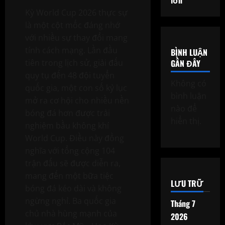
Kỳ World Cup 2026 thực sự
là một cột mốc đáng nhớ
với nhiều sự thay đổi mang
tính cách mạng. Lần đầu
BÌNH LUẬN
GẦN ĐÂY
tiên trong lịch sử, giải đấu
quy tụ đến 48 đội tuyển
Không có
quốc gia, một con số kỷ lục
bình luận
mở ra cơ hội cho nhiều nền
nào để
bóng đá hơn được trải
hiển thị.
nghiệm bầu không khí
World Cup. Điều này đồng
nghĩa với tổng cộng 104
trận đấu sẽ được diễn ra,
mang đến một bữa tiệc
LƯU TRỮ
bóng đá kéo dài và không
ngừng nghỉ. Ba quốc gia
Tháng 7
chủ nhà hùng mạnh của
2026