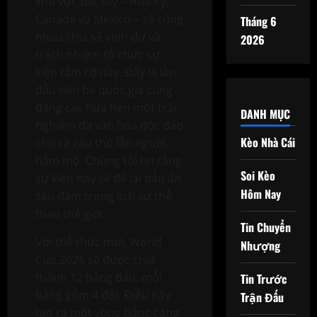
khu vực Bắc Mỹ – Hoa Kỳ,
Canada và Mexico – sẽ cùng
Tháng 6
nhau chia sẻ vinh dự và
2026
trách nhiệm tổ chức sự
kiện tầm cỡ này. Đây là lần
đầu tiên ba quốc gia cùng
đăng cai, hứa hẹn một trải
DANH MỤC
nghiệm đa văn hóa độc đáo
Kèo Nhà Cái
cho cả cầu thủ lẫn người
hâm mộ. Chúng tôi tin rằng
Soi Kèo
sự kiện này sẽ để lại dấu ấn
Hôm Nay
sâu đậm trong lịch sử thể
thao thế giới.
Tin Chuyển
Với thể thức mới, World
Nhượng
Cup 2026 sẽ được chia
thành 12 bảng đấu, mỗi
Tin Trước
bảng gồm 4 đội. Điều này
Trận Đấu
tạo ra một vòng bảng căng