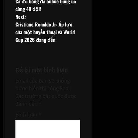
o
Cá độ bóng đá online bùng nổ
cùng 48 đội!
s
Next:
t
Cristiano Ronaldo Jr: Áp lực
của một huyền thoại và World
n
Cup 2026 đang đến
a
v
Để lại một bình luận
i
Email của bạn sẽ không
g
được hiển thị công khai.
Các trường bắt buộc được
a
đánh dấu
*
t
Bình luận
*
i