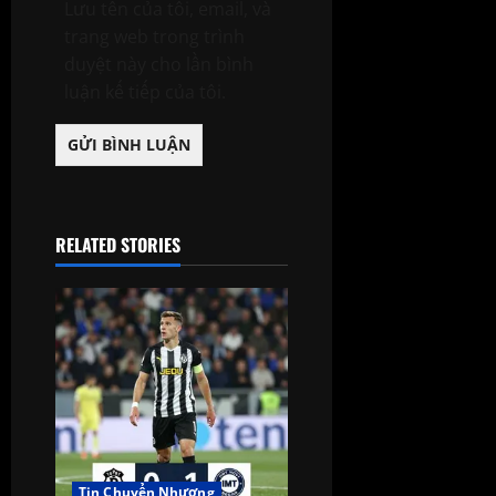
Lưu tên của tôi, email, và
trang web trong trình
duyệt này cho lần bình
luận kế tiếp của tôi.
RELATED STORIES
Tin Chuyển Nhượng