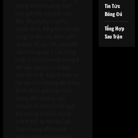
Tin Tức
thẳng và khó lường hơn
Bóng Đá
bao giờ hết, nơi mỗi trận
đấu đều mang ý nghĩa
Tổng Hợp
quyết định. Để giành vé vào
Sau Trận
vòng 32 đội, các đội tuyển
sẽ phải nỗ lực hết mình để
nằm trong top 2 của bảng
hoặc trở thành một trong 8
đội xếp thứ ba có thành
tích tốt nhất. Đây là một cơ
hội lớn cho những đội bóng
được đánh giá thấp hơn,
mang đến những câu
chuyện cổ tích và bất ngờ
mà chúng ta luôn mong
chờ ở mỗi kỳ World Cup.
Trận chung kết hoành
tráng, nơi vinh quang gọi