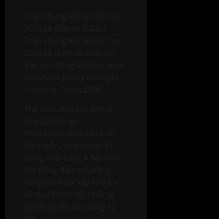
Trận chung kết World Cup
2026 sẽ diễn ra ở đâu?
Trận chung kết World Cup
2026 sẽ được tổ chức tại
Sân vận động MetLife, New
York/New Jersey vào ngày
19 tháng 7 năm 2026.
Thể thức mới của World
Cup 2026 là gì?
World Cup 2026 sẽ có 48
đội tuyển, chia thành 12
bảng, mỗi bảng 4 đội. Hai
đội đứng đầu mỗi bảng
cùng với 8 đội xếp thứ ba
có thành tích tốt nhất sẽ
giành quyền vào vòng 32
đội.