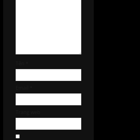
o
n
Tên
*
Email
*
Trang web