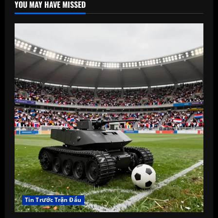
bài
YOU MAY HAVE MISSED
Cup
2026
Chỉ
viết
Còn
1
Ngày
Tin Trước Trận Đấu