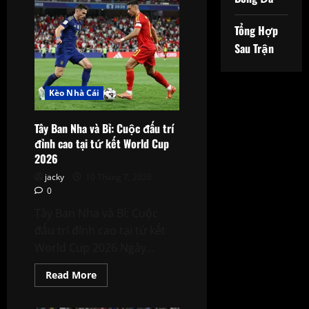
Cup
2026:
Tổng Hợp
Anh
và
Sau Trận
Argentina
Vượt
Khó
Tiến
Vào
Kèo Nhà Cái
Bán
kết
Tây Ban Nha và Bỉ: Cuộc đấu trí
đỉnh cao tại tứ kết World Cup
2026
jacky
10 Tháng 7, 2026
0
Tây Ban Nha và Bỉ: Cuộc
đấu trí đỉnh cao tại tứ kết
World Cup 2026 Ngày...
Read
Read More
more
about
Tây