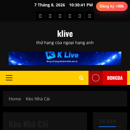
Skip
7 Tháng 8, 2026
10:30:42 PM
Đăng ký +88k
to
Kèo
Soi
Tin
Tin
Tin
Tổng
content
Nhà
Kèo
Chuyển
Trước
Tức
Hợp
klive
Cái
Hôm
Nhượng
Trận
Bóng
Sau
Nay
Đấu
Đá
Trận
thứ hạng của ngoại hạng anh
BONGDA
Primary
Menu
Home
Kèo Nhà Cái
Kèo Nhà Cái
TÌM KIẾM