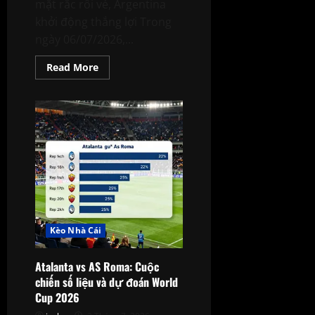
mặt rắc rối vé, Argentina
khởi động thắng lợi Trong
ngày 06/07/2026,...
Read
Read More
more
about
World
Cup
2026:
Iran
đối
mặt
rắc
rối
vé,
Argentina
khởi
động
thắng
lợi
Kèo Nhà Cái
Atalanta vs AS Roma: Cuộc
chiến số liệu và dự đoán World
Cup 2026