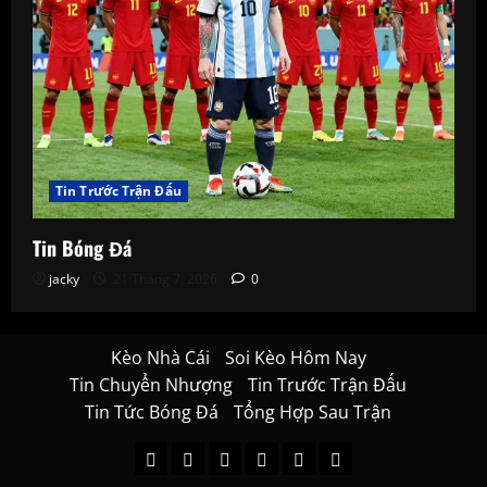
Tin Trước Trận Đấu
Tin Bóng Đá
jacky
21 Tháng 7, 2026
0
Kèo Nhà Cái
Soi Kèo Hôm Nay
Tin Chuyển Nhượng
Tin Trước Trận Đấu
Tin Tức Bóng Đá
Tổng Hợp Sau Trận
Kèo
Soi
Tin
Tin
Tin
Tổng