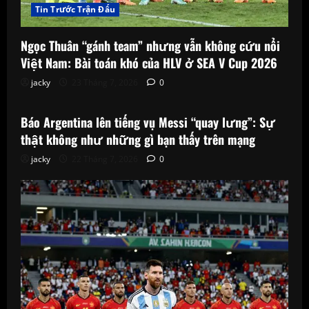
Tin Trước Trận Đấu
Ngọc Thuân “gánh team” nhưng vẫn không cứu nổi
Việt Nam: Bài toán khó của HLV ở SEA V Cup 2026
jacky
23 Tháng 7, 2026
0
Tin Trước Trận Đấu
Báo Argentina lên tiếng vụ Messi “quay lưng”: Sự
thật không như những gì bạn thấy trên mạng
jacky
22 Tháng 7, 2026
0