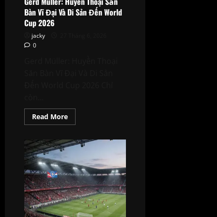
Gerd Müller: Huyền Thoại Săn
Bàn Vĩ Đại Và Di Sản Đến World
Cup 2026
jacky
27 Tháng 6, 2026
0
Gerd Müller: Huyền Thoại
Săn Bàn Vĩ Đại Và Di Sản
Đến World Cup 2026 Chỉ
còn...
Read
Read More
more
about
Gerd
Müller:
Huyền
Thoại
Săn
Bàn
Vĩ
Đại
Và
Di
Sản
Đến