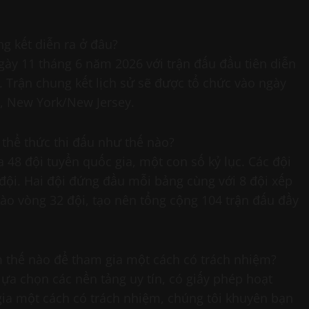
g kết diễn ra ở đâu?
ày 11 tháng 6 năm 2026 với trận đấu đầu tiên diễn
. Trận chung kết lịch sử sẽ được tổ chức vào ngày
e, New York/New Jersey.
thể thức thi đấu như thế nào?
48 đội tuyển quốc gia, một con số kỷ lục. Các đội
đội. Hai đội đứng đầu mỗi bảng cùng với 8 đội xếp
vào vòng 32 đội, tạo nên tổng cộng 104 trận đấu đầy
m thế nào để tham gia một cách có trách nhiệm?
ựa chọn các nền tảng uy tín, có giấy phép hoạt
gia một cách có trách nhiệm, chúng tôi khuyên bạn