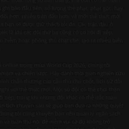
h xác, hoặc tổng số bàn thắng, mà còn có thể tham
ghi bàn đầu tiên, số lượng thẻ phạt, phạt góc, hay
 đội hơn, nhiều trận đấu hơn, và một thể thức mới
ủa bạn sẽ được thử thách tối đa. Các trận đấu ở
ệt là khi các đội thứ ba cũng có cơ hội đi tiếp,
o hiểm hoặc phòng thủ chặt chẽ, tạo ra nhiều biến
.
á online trong mùa World Cup 2026, chúng tôi
nhiệm và chiến lược. Hãy dành thời gian nghiên cứu
hình chấn thương của cầu thủ chủ chốt, lịch sử đối
 nghi với thể thức mới. Một số đội có thể chơi thận
 tiếp, trong khi những đội khác có thể dốc toàn
hân tích chuyên sâu sẽ giúp bạn đưa ra những quyết
 Chúng tôi cũng khuyên bạn nên quản lý ngân sách
n và tuân thủ nó, để niềm vui cá độ không trở