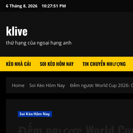
Skip
6 Tháng 8, 2026
10:27:52 PM
to
content
klive
thứ hạng của ngoại hạng anh
KÈO NHÀ CÁI
SOI KÈO HÔM NAY
TIN CHUYỂN NHƯỢNG
Home
Soi Kèo Hôm Nay
Đếm ngược World Cup 2026: Cá
Soi Kèo Hôm Nay
Đếm ngược World Cup