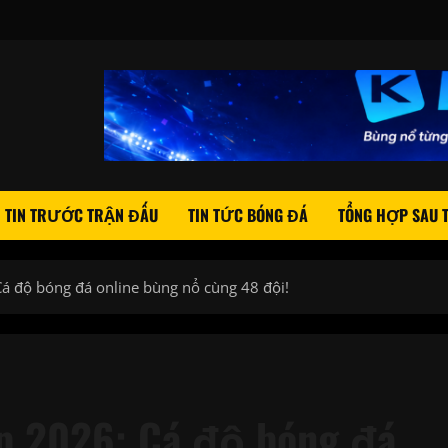
TIN TRƯỚC TRẬN ĐẤU
TIN TỨC BÓNG ĐÁ
TỔNG HỢP SAU 
 độ bóng đá online bùng nổ cùng 48 đội!
 2026: Cá độ bóng đá