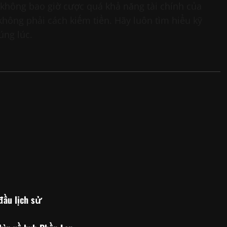
, không bao giờ cược quá khả năng tài chính của
 không phải cách kiếm tiền. Hãy luôn tìm hiểu kỹ
úng lúc.
đầu lịch sử