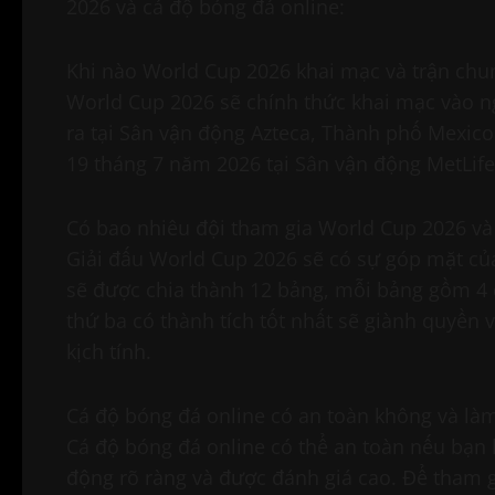
2026 và cá độ bóng đá online:
Khi nào World Cup 2026 khai mạc và trận chun
World Cup 2026 sẽ chính thức khai mạc vào ng
ra tại Sân vận động Azteca, Thành phố Mexico
19 tháng 7 năm 2026 tại Sân vận động MetLif
Có bao nhiêu đội tham gia World Cup 2026 và 
Giải đấu World Cup 2026 sẽ có sự góp mặt của 
sẽ được chia thành 12 bảng, mỗi bảng gồm 4 
thứ ba có thành tích tốt nhất sẽ giành quyền 
kịch tính.
Cá độ bóng đá online có an toàn không và là
Cá độ bóng đá online có thể an toàn nếu bạn l
động rõ ràng và được đánh giá cao. Để tham 