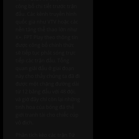
công bố chi tiết trước trận
đấu. Các kênh truyền hình
quốc gia như VTV hoặc các
nền tảng thể thao lớn như
K+, FPT Play theo thông tin
được công bố chính thức
sẽ tiếp tục phát sóng trực
tiếp các trận đấu. Tổng
quan giải đấu ở giai đoạn
này cho thấy chúng ta đã đi
được một chặng đường dài
từ 12 bảng đấu với 48 đội,
và giờ đây chỉ còn lại những
tinh hoa của bóng đá thế
giới tranh tài cho chiếc cúp
vô địch.
Phân tích kèo các trận Tứ