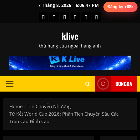
Skip
7 Tháng 8, 2026
6:06:48 PM
Đăng ký +88k
to
Kèo
Soi
Tin
Tin
Tin
Tổng
content
Nhà
Kèo
Chuyển
Trước
Tức
Hợp
klive
Cái
Hôm
Nhượng
Trận
Bóng
Sau
Nay
Đấu
Đá
Trận
thứ hạng của ngoại hạng anh
BONGDA
Primary
Menu
Home
Tin Chuyển Nhượng
Tứ Kết World Cup 2026: Phân Tích Chuyên Sâu Các
Trận Cầu Đỉnh Cao