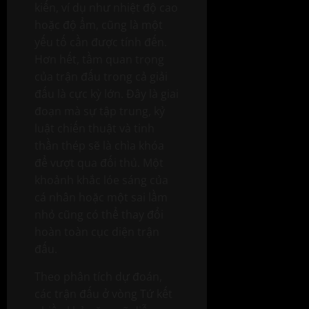
kiến, ví dụ như nhiệt độ cao
hoặc độ ẩm, cũng là một
yếu tố cần được tính đến.
Hơn hết, tầm quan trọng
của trận đấu trong cả giải
đấu là cực kỳ lớn. Đây là giai
đoạn mà sự tập trung, kỷ
luật chiến thuật và tinh
thần thép sẽ là chìa khóa
để vượt qua đối thủ. Một
khoảnh khắc lóe sáng của
cá nhân hoặc một sai lầm
nhỏ cũng có thể thay đổi
hoàn toàn cục diện trận
đấu.
Theo phân tích dự đoán,
các trận đấu ở vòng Tứ kết