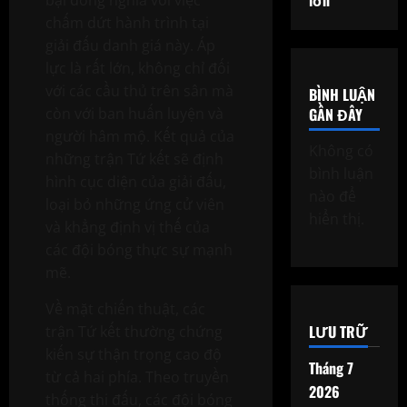
chấm dứt hành trình tại
giải đấu danh giá này. Áp
lực là rất lớn, không chỉ đối
với các cầu thủ trên sân mà
BÌNH LUẬN
GẦN ĐÂY
còn với ban huấn luyện và
người hâm mộ. Kết quả của
Không có
những trận Tứ kết sẽ định
bình luận
hình cục diện của giải đấu,
nào để
loại bỏ những ứng cử viên
hiển thị.
và khẳng định vị thế của
các đội bóng thực sự mạnh
mẽ.
Về mặt chiến thuật, các
LƯU TRỮ
trận Tứ kết thường chứng
kiến sự thận trọng cao độ
Tháng 7
từ cả hai phía. Theo truyền
2026
thống thi đấu, các đội bóng