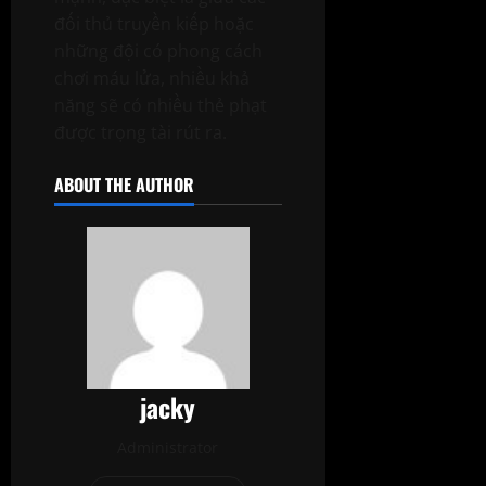
đối thủ truyền kiếp hoặc
những đội có phong cách
chơi máu lửa, nhiều khả
năng sẽ có nhiều thẻ phạt
được trọng tài rút ra.
ABOUT THE AUTHOR
jacky
Administrator