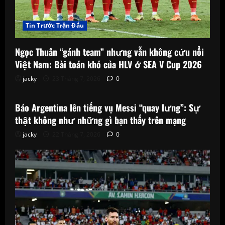
Tin Trước Trận Đấu
Ngọc Thuân “gánh team” nhưng vẫn không cứu nổi
Việt Nam: Bài toán khó của HLV ở SEA V Cup 2026
jacky
23 Tháng 7, 2026
0
Tin Trước Trận Đấu
Báo Argentina lên tiếng vụ Messi “quay lưng”: Sự
thật không như những gì bạn thấy trên mạng
jacky
22 Tháng 7, 2026
0