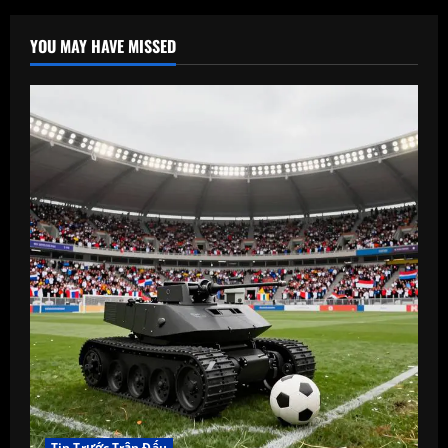
YOU MAY HAVE MISSED
Tin Trước Trận Đấu