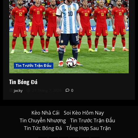
Tin Trước Trận Đấu
Tin Bóng Đá
jacky
21 Tháng 7, 2026
0
Kèo Nhà Cái
Soi Kèo Hôm Nay
Tin Chuyển Nhượng
Tin Trước Trận Đấu
Tin Tức Bóng Đá
Tổng Hợp Sau Trận