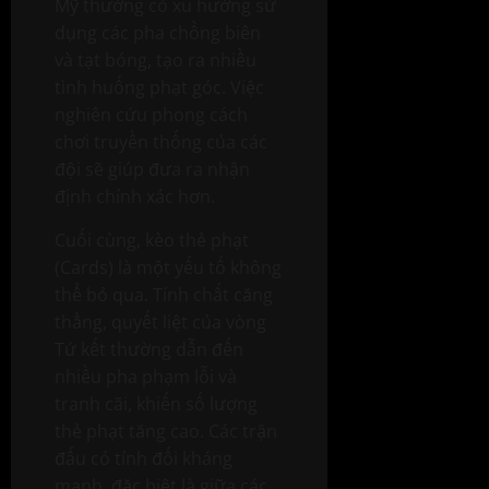
Mỹ thường có xu hướng sử
dụng các pha chồng biên
và tạt bóng, tạo ra nhiều
tình huống phạt góc. Việc
nghiên cứu phong cách
chơi truyền thống của các
đội sẽ giúp đưa ra nhận
định chính xác hơn.
Cuối cùng, kèo thẻ phạt
(Cards) là một yếu tố không
thể bỏ qua. Tính chất căng
thẳng, quyết liệt của vòng
Tứ kết thường dẫn đến
nhiều pha phạm lỗi và
tranh cãi, khiến số lượng
thẻ phạt tăng cao. Các trận
đấu có tính đối kháng
mạnh, đặc biệt là giữa các