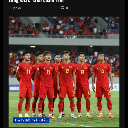
jacky
24 Tháng 7, 2026
0
Tin Trước Trận Đấu