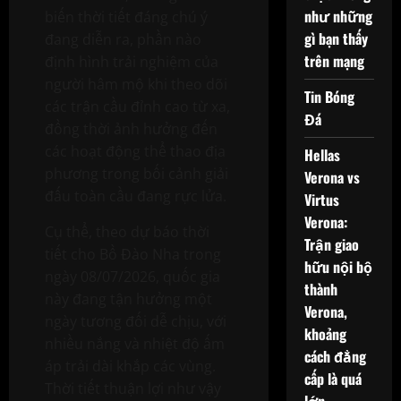
như những
biến thời tiết đáng chú ý
gì bạn thấy
đang diễn ra, phần nào
trên mạng
định hình trải nghiệm của
người hâm mộ khi theo dõi
Tin Bóng
các trận cầu đỉnh cao từ xa,
Đá
đồng thời ảnh hưởng đến
các hoạt động thể thao địa
Hellas
phương trong bối cảnh giải
Verona vs
đấu toàn cầu đang rực lửa.
Virtus
Verona:
Cụ thể, theo dự báo thời
Trận giao
tiết cho Bồ Đào Nha trong
hữu nội bộ
ngày 08/07/2026, quốc gia
thành
này đang tận hưởng một
Verona,
ngày tương đối dễ chịu, với
khoảng
nhiều nắng và nhiệt độ ấm
cách đẳng
áp trải dài khắp các vùng.
cấp là quá
Thời tiết thuận lợi như vậy
lớn