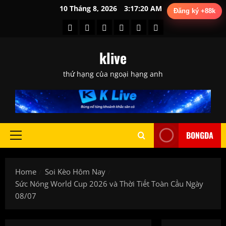
Skip
10 Tháng 8, 2026
3:17:21 AM
Đăng ký +88k
to
Kèo
Soi
Tin
Tin
Tin
Tổng
content
Nhà
Kèo
Chuyển
Trước
Tức
Hợp
klive
Cái
Hôm
Nhượng
Trận
Bóng
Sau
Nay
Đấu
Đá
Trận
thứ hạng của ngoại hạng anh
BONGDA
Primary
Menu
Home
Soi Kèo Hôm Nay
Sức Nóng World Cup 2026 và Thời Tiết Toàn Cầu Ngày
08/07