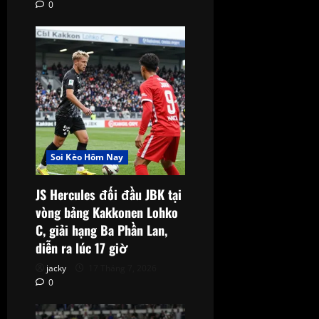
0
Soi Kèo Hôm Nay
JS Hercules đối đầu JBK tại
vòng bảng Kakkonen Lohko
C, giải hạng Ba Phần Lan,
diễn ra lúc 17 giờ
jacky
17 Tháng 7, 2026
0