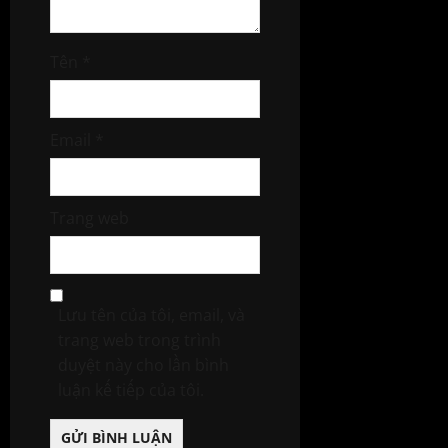
Tên
*
Email
*
Trang web
Lưu tên của tôi, email, và
trang web trong trình
duyệt này cho lần bình
luận kế tiếp của tôi.