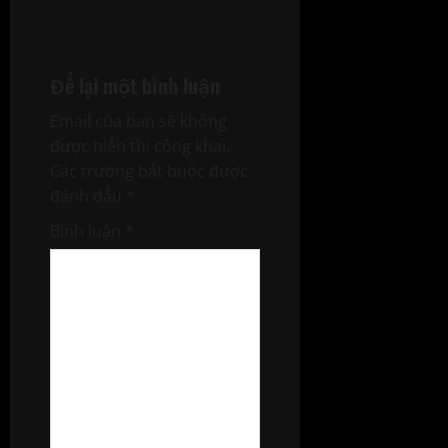
a
v
Để lại một bình luận
i
Email của bạn sẽ không
g
được hiển thị công khai.
Các trường bắt buộc được
a
đánh dấu
*
t
Bình luận
*
i
o
n