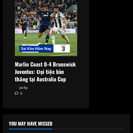
Soi Kèo Hôm Nay
Marlin Coast 0-4 Brunswick
Juventus: Đại tiệc bàn
thắng tại Australia Cup
jacky
15 Tháng 7, 2026
0
YOU MAY HAVE MISSED