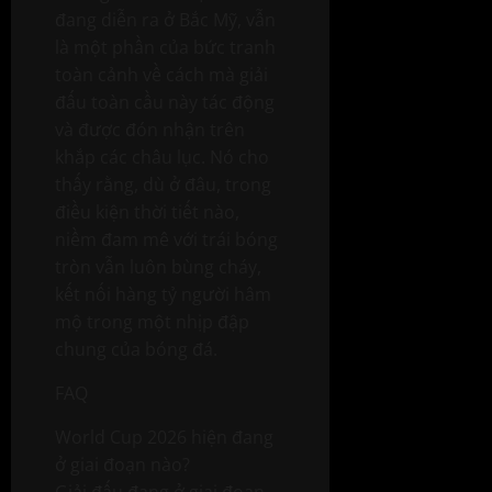
đang diễn ra ở Bắc Mỹ, vẫn
là một phần của bức tranh
toàn cảnh về cách mà giải
đấu toàn cầu này tác động
và được đón nhận trên
khắp các châu lục. Nó cho
thấy rằng, dù ở đâu, trong
điều kiện thời tiết nào,
niềm đam mê với trái bóng
tròn vẫn luôn bùng cháy,
kết nối hàng tỷ người hâm
mộ trong một nhịp đập
chung của bóng đá.
FAQ
World Cup 2026 hiện đang
ở giai đoạn nào?
Giải đấu đang ở giai đoạn