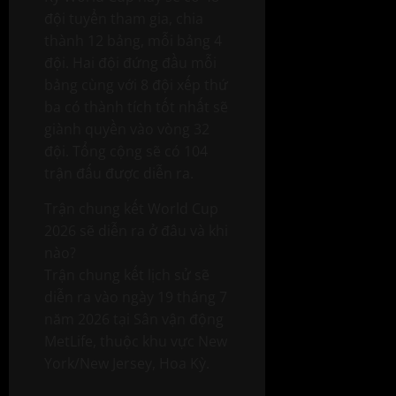
đội tuyển tham gia, chia
thành 12 bảng, mỗi bảng 4
đội. Hai đội đứng đầu mỗi
bảng cùng với 8 đội xếp thứ
ba có thành tích tốt nhất sẽ
giành quyền vào vòng 32
đội. Tổng cộng sẽ có 104
trận đấu được diễn ra.
Trận chung kết World Cup
2026 sẽ diễn ra ở đâu và khi
nào?
Trận chung kết lịch sử sẽ
diễn ra vào ngày 19 tháng 7
năm 2026 tại Sân vận động
MetLife, thuộc khu vực New
York/New Jersey, Hoa Kỳ.