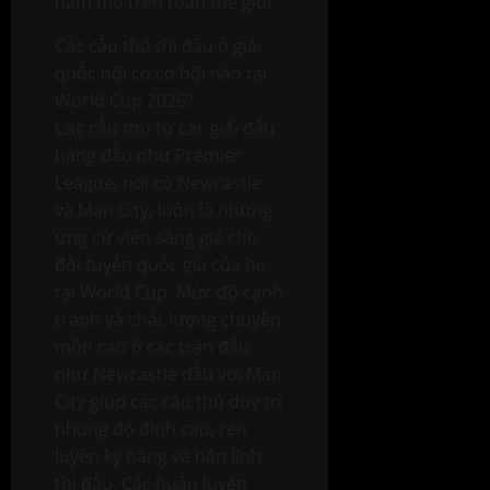
hâm mộ trên toàn thế giới.
Các cầu thủ thi đấu ở giải
quốc nội có cơ hội nào tại
World Cup 2026?
Các cầu thủ từ các giải đấu
hàng đầu như Premier
League, nơi có Newcastle
và Man City, luôn là những
ứng cử viên sáng giá cho
đội tuyển quốc gia của họ
tại World Cup. Mức độ cạnh
tranh và chất lượng chuyên
môn cao ở các trận đấu
như Newcastle đấu với Man
City giúp các cầu thủ duy trì
phong độ đỉnh cao, rèn
luyện kỹ năng và bản lĩnh
thi đấu. Các huấn luyện