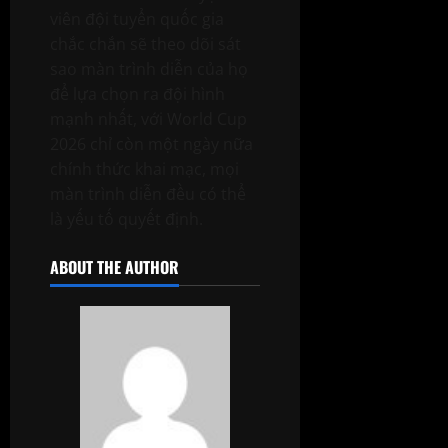
viên đội tuyển quốc gia
chắc chắn sẽ theo dõi sát
sao màn trình diễn của họ
để lựa chọn ra đội hình
mạnh nhất, với World Cup
2026 chỉ còn một ngày nữa
chính thức khai mạc, mọi
màn trình diễn đều có thể
là yếu tố quyết định.
ABOUT THE AUTHOR