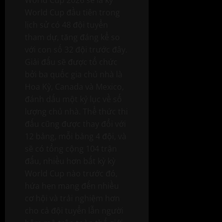
World Cup đầu tiên trong
lịch sử có 48 đội tuyển
tham dự, tăng đáng kể so
với con số 32 đội trước đây.
Giải đấu sẽ được tổ chức
bởi ba quốc gia chủ nhà là
Hoa Kỳ, Canada và Mexico,
đánh dấu một kỷ lục về số
lượng chủ nhà. Thể thức thi
đấu cũng được thay đổi với
12 bảng, mỗi bảng 4 đội, và
sẽ có tổng cộng 104 trận
đấu, nhiều hơn bất kỳ kỳ
World Cup nào trước đó,
hứa hẹn mang đến nhiều
cơ hội và trải nghiệm hơn
cho cả đội tuyển lẫn người