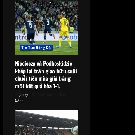
Tin Tức Bóng Đá
Nieciecza và Podbeskidzie
khép lại trận giao hữu cuối
chuỗi tiền mùa giải bằng
một kết quả hòa 1-1,
jacky
18 Tháng 7, 2026
0