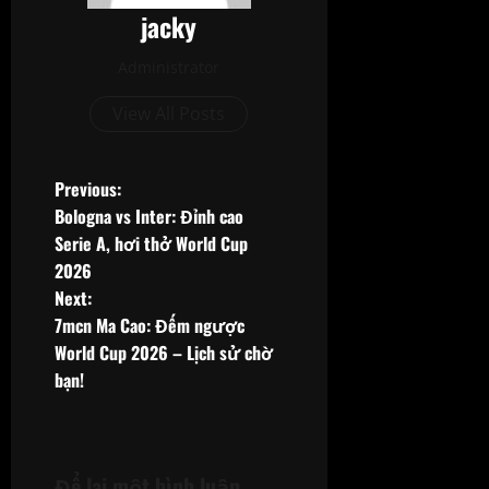
jacky
Administrator
View All Posts
P
Previous:
Bologna vs Inter: Đỉnh cao
o
Serie A, hơi thở World Cup
2026
s
Next:
t
7mcn Ma Cao: Đếm ngược
World Cup 2026 – Lịch sử chờ
n
bạn!
a
v
Để lại một bình luận