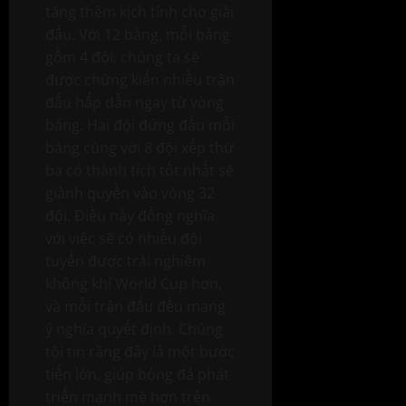
tăng thêm kịch tính cho giải
đấu. Với 12 bảng, mỗi bảng
gồm 4 đội, chúng ta sẽ
được chứng kiến nhiều trận
đấu hấp dẫn ngay từ vòng
bảng. Hai đội đứng đầu mỗi
bảng cùng với 8 đội xếp thứ
ba có thành tích tốt nhất sẽ
giành quyền vào vòng 32
đội. Điều này đồng nghĩa
với việc sẽ có nhiều đội
tuyển được trải nghiệm
không khí World Cup hơn,
và mỗi trận đấu đều mang
ý nghĩa quyết định. Chúng
tôi tin rằng đây là một bước
tiến lớn, giúp bóng đá phát
triển mạnh mẽ hơn trên