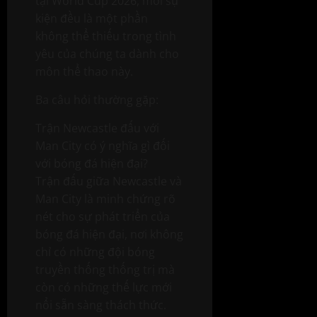
tại World Cup 2026, mỗi sự
kiện đều là một phần
không thể thiếu trong tình
yêu của chúng ta dành cho
môn thể thao này.
Ba câu hỏi thường gặp:
Trận Newcastle đấu với
Man City có ý nghĩa gì đối
với bóng đá hiện đại?
Trận đấu giữa Newcastle và
Man City là minh chứng rõ
nét cho sự phát triển của
bóng đá hiện đại, nơi không
chỉ có những đội bóng
truyền thống thống trị mà
còn có những thế lực mới
nổi sẵn sàng thách thức.