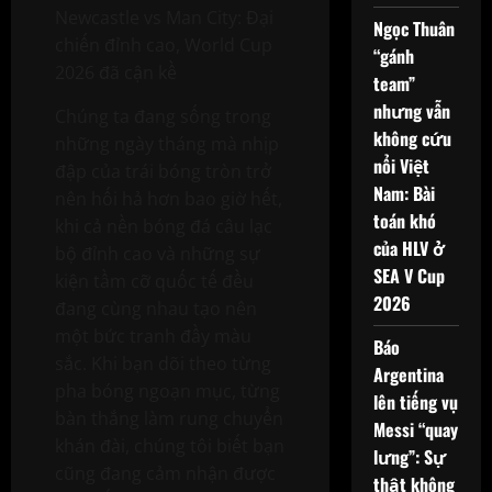
Newcastle vs Man City: Đại
Ngọc Thuân
chiến đỉnh cao, World Cup
“gánh
2026 đã cận kề
team”
nhưng vẫn
Chúng ta đang sống trong
không cứu
những ngày tháng mà nhịp
nổi Việt
đập của trái bóng tròn trở
Nam: Bài
nên hối hả hơn bao giờ hết,
toán khó
khi cả nền bóng đá câu lạc
của HLV ở
bộ đỉnh cao và những sự
SEA V Cup
kiện tầm cỡ quốc tế đều
2026
đang cùng nhau tạo nên
một bức tranh đầy màu
Báo
sắc. Khi bạn dõi theo từng
Argentina
pha bóng ngoạn mục, từng
lên tiếng vụ
bàn thắng làm rung chuyển
Messi “quay
khán đài, chúng tôi biết bạn
lưng”: Sự
cũng đang cảm nhận được
thật không