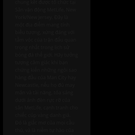
chung kết được tổ chức tại
Sân vận động MetLife, New
York/New Jersey. Đây là
một địa điểm mang tính
biểu tượng, xứng đáng với
tầm vóc của trận đấu quan
trọng nhất trong lịch sử
bóng đá thế giới. Hãy tưởng
tượng cảm giác khi bạn
chứng kiến những ngôi sao
hàng đầu của Man City hay
Newcastle, nếu họ đủ may
mắn và tài năng, tỏa sáng
dưới ánh đèn rực rỡ của
sân MetLife, cạnh tranh cho
chiếc cúp vàng danh giá.
Đó là giấc mơ của mọi cầu
thủ, và là niềm tự hào của