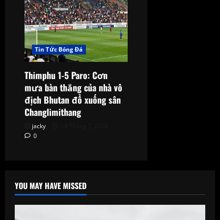
Tin Tức Bóng Đá
Thimphu 1-5 Paro: Cơn
mưa bàn thắng của nhà vô
địch Bhutan đổ xuống sân
Changlimithang
jacky
16 Tháng 7, 2026
0
YOU MAY HAVE MISSED