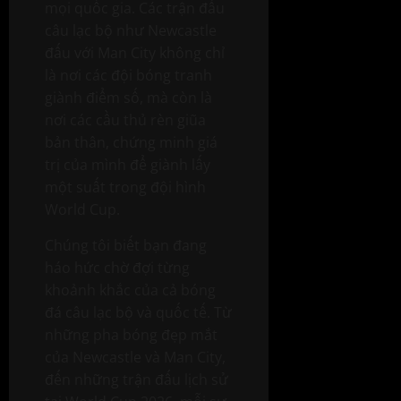
mọi quốc gia. Các trận đấu
câu lạc bộ như Newcastle
đấu với Man City không chỉ
là nơi các đội bóng tranh
giành điểm số, mà còn là
nơi các cầu thủ rèn giũa
bản thân, chứng minh giá
trị của mình để giành lấy
một suất trong đội hình
World Cup.
Chúng tôi biết bạn đang
háo hức chờ đợi từng
khoảnh khắc của cả bóng
đá câu lạc bộ và quốc tế. Từ
những pha bóng đẹp mắt
của Newcastle và Man City,
đến những trận đấu lịch sử