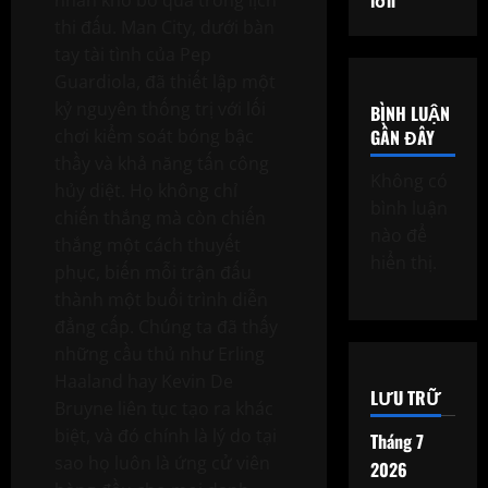
thi đấu. Man City, dưới bàn
tay tài tình của Pep
Guardiola, đã thiết lập một
kỷ nguyên thống trị với lối
BÌNH LUẬN
GẦN ĐÂY
chơi kiểm soát bóng bậc
thầy và khả năng tấn công
Không có
hủy diệt. Họ không chỉ
bình luận
chiến thắng mà còn chiến
nào để
thắng một cách thuyết
hiển thị.
phục, biến mỗi trận đấu
thành một buổi trình diễn
đẳng cấp. Chúng ta đã thấy
những cầu thủ như Erling
Haaland hay Kevin De
LƯU TRỮ
Bruyne liên tục tạo ra khác
biệt, và đó chính là lý do tại
Tháng 7
sao họ luôn là ứng cử viên
2026