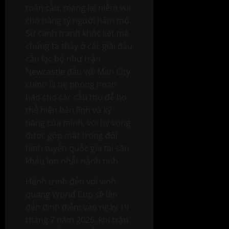
toàn cầu, mang lại niềm vui
cho hàng tỷ người hâm mộ.
Sự cạnh tranh khốc liệt mà
chúng ta thấy ở các giải đấu
câu lạc bộ như trận
Newcastle đấu với Man City
chính là bệ phóng hoàn
hảo cho các cầu thủ để họ
thể hiện bản lĩnh và kỹ
năng của mình, với hy vọng
được góp mặt trong đội
hình tuyển quốc gia tại sân
khấu lớn nhất hành tinh.
Hành trình đến với vinh
quang World Cup sẽ lên
đến đỉnh điểm vào ngày 19
tháng 7 năm 2026, khi trận