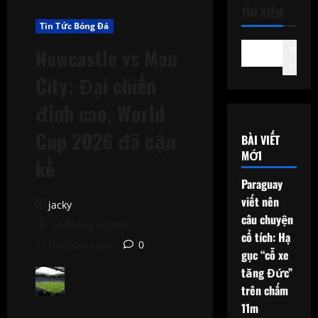
TÌM KIẾM
Tin Tức Bóng Đá
Newcastle vs Man
Tìm
kiếm
City: Đại chiến
đỉnh cao, World
Cup 2026 đã cận
BÀI VIẾT
MỚI
kề
Paraguay
viết nên
jacky
câu chuyện
30 Tháng 6, 2026
cổ tích: Hạ
11 minutes read
0
gục “cỗ xe
tăng Đức”
trên chấm
11m