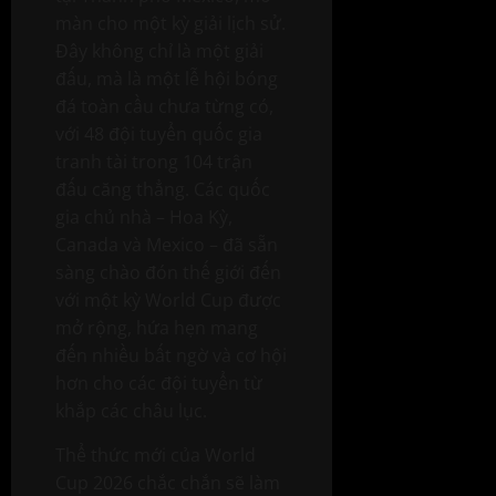
màn cho một kỳ giải lịch sử.
Đây không chỉ là một giải
đấu, mà là một lễ hội bóng
đá toàn cầu chưa từng có,
với 48 đội tuyển quốc gia
tranh tài trong 104 trận
đấu căng thẳng. Các quốc
gia chủ nhà – Hoa Kỳ,
Canada và Mexico – đã sẵn
sàng chào đón thế giới đến
với một kỳ World Cup được
mở rộng, hứa hẹn mang
đến nhiều bất ngờ và cơ hội
hơn cho các đội tuyển từ
khắp các châu lục.
Thể thức mới của World
Cup 2026 chắc chắn sẽ làm