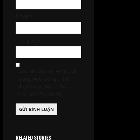
Email
*
Trang web
Lưu tên của tôi, email, và
trang web trong trình
duyệt này cho lần bình
luận kế tiếp của tôi.
RELATED STORIES