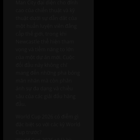
Man City đại diện cho đỉnh
cao của chiến thuật và kỹ
thuật dưới sự dẫn dắt của
một huấn luyện viên đẳng
cấp thế giới, trong khi
Newcastle thể hiện tham
vọng và tiềm năng to lớn
của một dự án mới. Cuộc
đối đầu này không chỉ
mang đến những pha bóng
mãn nhãn mà còn phản
ánh sự đa dạng và chiều
sâu của các giải đấu hàng
đầu.
World Cup 2026 có điểm gì
đặc biệt so với các kỳ World
Cup trước?
World Cup 2026 sẽ là kỳ