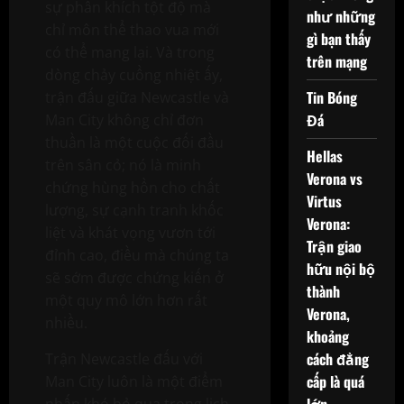
sự phấn khích tột độ mà
như những
chỉ môn thể thao vua mới
gì bạn thấy
có thể mang lại. Và trong
trên mạng
dòng chảy cuồng nhiệt ấy,
Tin Bóng
trận đấu giữa Newcastle và
Đá
Man City không chỉ đơn
thuần là một cuộc đối đầu
Hellas
trên sân cỏ; nó là minh
Verona vs
chứng hùng hồn cho chất
Virtus
lượng, sự cạnh tranh khốc
Verona:
liệt và khát vọng vươn tới
Trận giao
đỉnh cao, điều mà chúng ta
hữu nội bộ
sẽ sớm được chứng kiến ở
thành
một quy mô lớn hơn rất
Verona,
nhiều.
khoảng
cách đẳng
Trận Newcastle đấu với
cấp là quá
Man City luôn là một điểm
lớn
nhấn khó bỏ qua trong lịch