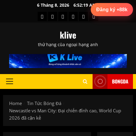
Skip
6 Tháng 8, 2026
6:52:20 AM
Đăng ký +88k
to
Kèo
Soi
Tin
Tin
Tin
Tổng
content
Nhà
Kèo
Chuyển
Trước
Tức
Hợp
klive
Cái
Hôm
Nhượng
Trận
Bóng
Sau
Nay
Đấu
Đá
Trận
thứ hạng của ngoại hạng anh
BONGDA
Primary
Menu
Home
Tin Tức Bóng Đá
Newcastle vs Man City: Đại chiến đỉnh cao, World Cup
2026 đã cận kề