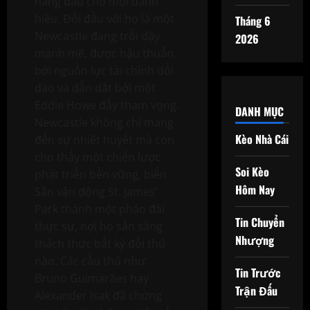
hàng đầu cho mọi danh
hiệu. Đối đầu với họ là một
Tháng 6
Newcastle đang trỗi dậy
2026
mạnh mẽ, được hậu thuẫn
bởi nguồn lực tài chính dồi
dào và dẫn dắt bởi một
Eddie Howe đầy tham vọng.
DANH MỤC
Newcastle không chỉ mang
Kèo Nhà Cái
đến sự nhiệt huyết mà còn
cho thấy một chiến lược
Soi Kèo
phát triển bền vững, biến
Hôm Nay
Sân vận động St. James’
Park thành một pháo đài
Tin Chuyển
thực sự, nơi họ sẵn sàng
Nhượng
thách thức bất kỳ đối thủ
nào. Các cầu thủ như
Tin Trước
Bruno Guimarães hay
Trận Đấu
Alexander Isak đã chứng