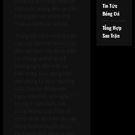
minh họ là những nhân tố
Tin Tức
chủ chốt, mang đến sự cân
Bóng Đá
bằng giữa sức mạnh thể
chất và kỹ thuật tinh tế.
Tổng Hợp
Sau Trận
Trong bối cảnh những trận
cầu nảy lửa như Newcastle
đấu với Man City đang diễn
ra, chúng ta không thể
không nghĩ đến một sự
kiện vĩ đại khác đang chờ
đợi chúng ta ngay ngưỡng
cửa. Chỉ còn đúng một
ngày nữa thôi, vào ngày 11
tháng 6 năm 2026, trái
bóng World Cup 2026 sẽ
chính thức lăn trên sân vận
động Azteca huyền thoại
tại Thành phố Mexico, mở