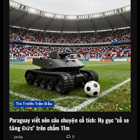
Tin Trước Trận Đấu
Paraguay viết nên câu chuyện cổ tích: Hạ gục “cỗ xe
tăng Đức” trên chấm 11m
jacky
24 Tháng 7, 2026
0