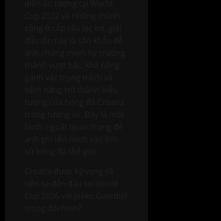
diễn ấn tượng tại World
Cup 2022 và những thành
công ở cấp câu lạc bộ, giải
đấu lần này là sân khấu để
anh chứng minh sự trưởng
thành vượt bậc, khả năng
gánh vác trọng trách và
tiềm năng trở thành biểu
tượng của bóng đá Croatia
trong tương lai. Đây là một
bước ngoặt quan trọng để
anh ghi tên mình vào lịch
sử bóng đá thế giới.
Croatia được kỳ vọng sẽ
tiến xa đến đâu tại World
Cup 2026 với Joško Gvardiol
trong đội hình?