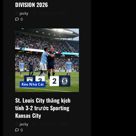
DIVISION 2026
jacky
19 Tháng 7, 2026
0
Kèo Nhà Cái
St. Louis City thắng kịch
tính 3-2 trước Sporting
Kansas City
jacky
17 Tháng 7, 2026
0