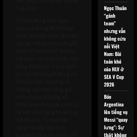
sẵn sàng chinh phục World
Ngọc Thuân
Cup 2026
“gánh
Chỉ còn đúng một ngày
team”
nữa, trái bóng World Cup
nhưng vẫn
2026 sẽ chính thức lăn trên
không cứu
sân vận động Azteca huyền
nổi Việt
thoại ở Thành phố Mexico,
Nam: Bài
mở màn cho một kỳ đại hội
toán khó
bóng đá hoành tráng nhất
của HLV ở
lịch sử. Cả thế giới đang nín
SEA V Cup
thở chờ đợi, và trong số
2026
những ngôi sao sáng giá
Báo
nhất chuẩn bị bùng nổ,
Argentina
Joško Gvardiol chắc chắn là
lên tiếng vụ
cái tên mà chúng tôi không
Messi “quay
thể bỏ qua. Từ một tài
lưng”: Sự
năng trẻ đầy hứa hẹn,
thật không
Gvardiol đã vươn mình trở