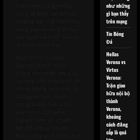
như những
thành một trong những
gì bạn thấy
trung vệ được săn đón và
trên mạng
ngưỡng mộ nhất hành tinh,
mang theo kỳ vọng lớn lao
Tin Bóng
của người hâm mộ Croatia
Đá
và Manchester City.
Hellas
Hành trình của Joško
Verona vs
Gvardiol là một minh
Virtus
chứng cho sự kết hợp giữa
Verona:
tài năng bẩm sinh và nỗ lực
Trận giao
không ngừng nghỉ. Sinh ra
hữu nội bộ
tại Zagreb, anh nhanh
thành
chóng khẳng định vị thế
Verona,
của mình tại Dinamo
khoảng
Zagreb trước khi chuyển
cách đẳng
đến RB Leipzig, nơi anh
cấp là quá
thực sự bùng nổ và thu hút
lớn