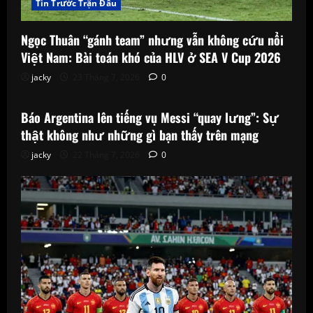
Tin Trước Trận Đấu
Ngọc Thuân “gánh team” nhưng vẫn không cứu nổi
Việt Nam: Bài toán khó của HLV ở SEA V Cup 2026
jacky
23 Tháng 7, 2026
0
Tin Trước Trận Đấu
Báo Argentina lên tiếng vụ Messi “quay lưng”: Sự
thật không như những gì bạn thấy trên mạng
jacky
22 Tháng 7, 2026
0