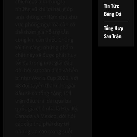
chiến của anh cũng là
Tin Tức
những vũ khí lợi hại, giúp
Bóng Đá
anh không chỉ làm chủ khu
vực phòng ngự mà còn có
Tổng Hợp
thể tham gia hỗ trợ tấn
Sau Trận
công khi cần thiết. Chúng
tôi tin rằng, những phẩm
chất này sẽ được phát huy
tối đa trong một giải đấu
đòi hỏi sự toàn diện và bền
bỉ như World Cup 2026. Với
48 đội tuyển tham dự, giải
đấu sẽ có tổng cộng 104
trận đấu, trải dài qua ba
quốc gia chủ nhà là Hoa Kỳ,
Canada và Mexico, đòi hỏi
các cầu thủ phải duy trì
phong độ cao trong suốt