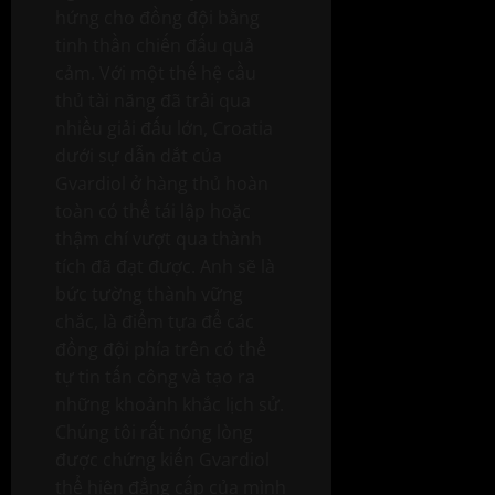
hứng cho đồng đội bằng
tinh thần chiến đấu quả
cảm. Với một thế hệ cầu
thủ tài năng đã trải qua
nhiều giải đấu lớn, Croatia
dưới sự dẫn dắt của
Gvardiol ở hàng thủ hoàn
toàn có thể tái lập hoặc
thậm chí vượt qua thành
tích đã đạt được. Anh sẽ là
bức tường thành vững
chắc, là điểm tựa để các
đồng đội phía trên có thể
tự tin tấn công và tạo ra
những khoảnh khắc lịch sử.
Chúng tôi rất nóng lòng
được chứng kiến Gvardiol
thể hiện đẳng cấp của mình