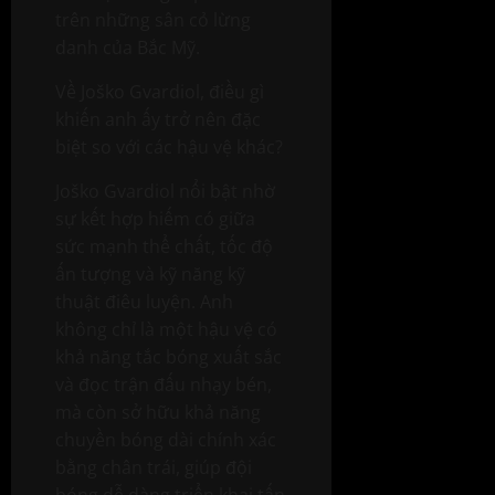
trên những sân cỏ lừng
danh của Bắc Mỹ.
Về Joško Gvardiol, điều gì
khiến anh ấy trở nên đặc
biệt so với các hậu vệ khác?
Joško Gvardiol nổi bật nhờ
sự kết hợp hiếm có giữa
sức mạnh thể chất, tốc độ
ấn tượng và kỹ năng kỹ
thuật điêu luyện. Anh
không chỉ là một hậu vệ có
khả năng tắc bóng xuất sắc
và đọc trận đấu nhạy bén,
mà còn sở hữu khả năng
chuyền bóng dài chính xác
bằng chân trái, giúp đội
bóng dễ dàng triển khai tấn