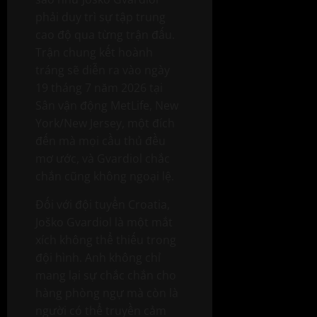
phải duy trì sự tập trung
cao độ qua từng trận đấu.
Trận chung kết hoành
tráng sẽ diễn ra vào ngày
19 tháng 7 năm 2026 tại
Sân vận động MetLife, New
York/New Jersey, một đích
đến mà mọi cầu thủ đều
mơ ước, và Gvardiol chắc
chắn cũng không ngoại lệ.
Đối với đội tuyển Croatia,
Joško Gvardiol là một mắt
xích không thể thiếu trong
đội hình. Anh không chỉ
mang lại sự chắc chắn cho
hàng phòng ngự mà còn là
người có thể truyền cảm