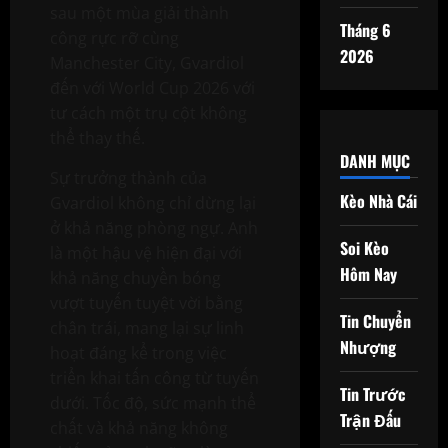
sau một mùa giải thành
Tháng 6
công rực rỡ cùng
2026
Manchester City, Gvardiol
đến với World Cup 2026 với
tư cách một trụ cột không
thể thay thế.
DANH MỤC
Sự trưởng thành của
Kèo Nhà Cái
Gvardiol không chỉ dừng lại
ở khả năng phòng ngự. Anh
Soi Kèo
là một hậu vệ hiện đại với
Hôm Nay
khả năng chuyền bóng
vượt tuyến tuyệt vời bằng
Tin Chuyển
chân trái, mang lại sự linh
Nhượng
hoạt đáng kể trong việc
triển khai tấn công từ tuyến
Tin Trước
dưới. Tốc độ, sức mạnh thể
Trận Đấu
chất và khả năng không