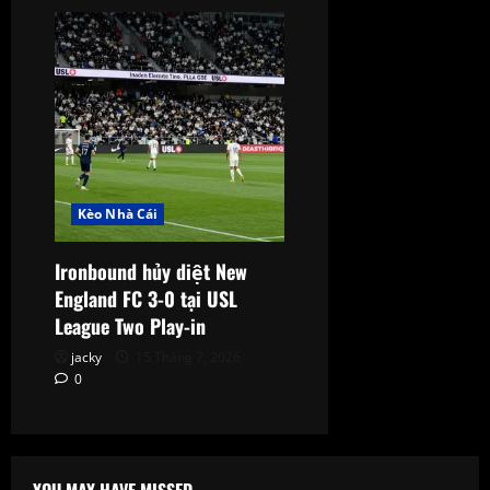
Kèo Nhà Cái
Ironbound hủy diệt New
England FC 3-0 tại USL
League Two Play-in
jacky
15 Tháng 7, 2026
0
YOU MAY HAVE MISSED