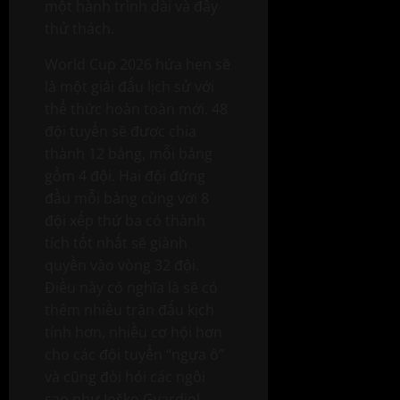
một hành trình dài và đầy
thử thách.
World Cup 2026 hứa hẹn sẽ
là một giải đấu lịch sử với
thể thức hoàn toàn mới. 48
đội tuyển sẽ được chia
thành 12 bảng, mỗi bảng
gồm 4 đội. Hai đội đứng
đầu mỗi bảng cùng với 8
đội xếp thứ ba có thành
tích tốt nhất sẽ giành
quyền vào vòng 32 đội.
Điều này có nghĩa là sẽ có
thêm nhiều trận đấu kịch
tính hơn, nhiều cơ hội hơn
cho các đội tuyển “ngựa ô”
và cũng đòi hỏi các ngôi
sao như Joško Gvardiol