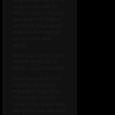
công từ tuyến dưới. Sự
điềm tĩnh và khả năng lãnh
đạo của anh, dù ở độ tuổi
còn rất trẻ, cũng là yếu tố
khiến anh được đánh giá
cao hơn nhiều đồng
nghiệp.
World Cup 2026 có ý nghĩa
như thế nào đối với sự
nghiệp của Joško Gvardiol?
World Cup 2026 là cơ hội
vàng để Joško Gvardiol
khẳng định vững chắc vị
thế của mình như một
trong những trung vệ hàng
đầu thế giới. Sau màn trình