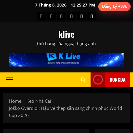
Skip
7 Tháng 8, 2026
12:25:28 PM
Đăng ký +88k
to
Kèo
Soi
Tin
Tin
Tin
Tổng
content
Nhà
Kèo
Chuyển
Trước
Tức
Hợp
klive
Cái
Hôm
Nhượng
Trận
Bóng
Sau
Nay
Đấu
Đá
Trận
thứ hạng của ngoại hạng anh
BONGDA
Primary
Menu
Home
Kèo Nhà Cái
Joško Gvardiol: Hậu vệ thép sẵn sàng chinh phục World
Cup 2026