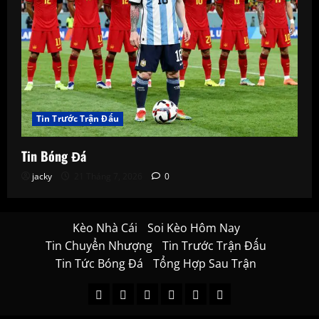
Tin Trước Trận Đấu
Tin Bóng Đá
jacky
21 Tháng 7, 2026
0
Kèo Nhà Cái
Soi Kèo Hôm Nay
Tin Chuyển Nhượng
Tin Trước Trận Đấu
Tin Tức Bóng Đá
Tổng Hợp Sau Trận
Kèo
Soi
Tin
Tin
Tin
Tổng
Nhà
Kèo
Chuyển
Trước
Tức
Hợp