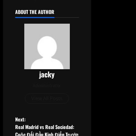
ABOUT THE AUTHOR
jacky
Administrator
View All Posts
P
Next:
Real Madrid vs Real Sociedad:
o
Cuộc Đối Đầu Kinh Điển Trước