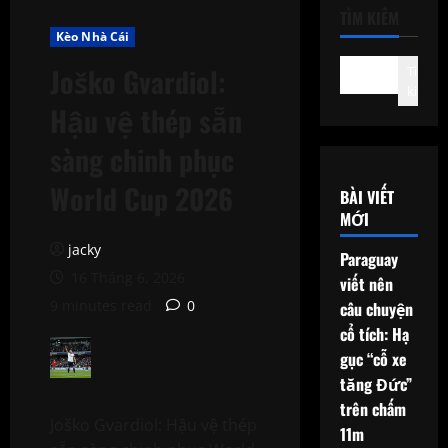
TÌM KIẾM
Kèo Nhà Cái
Joško Gvardiol:
Tìm
kiếm
Hậu vệ thép sẵn
sàng chinh phục
World Cup 2026
BÀI VIẾT
MỚI
jacky
Paraguay
16 Tháng 6, 2026
viết nên
9 minutes read
0
câu chuyện
cổ tích: Hạ
gục “cỗ xe
tăng Đức”
trên chấm
Joško Gvardiol: Hậu vệ thép
11m