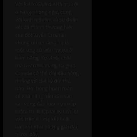
Với Joško Gvardiol là trụ cột
ở hàng phòng ngự, cùng
với kinh nghiệm và sự đoàn
kết đã thành thương hiệu
của đội tuyển Croatia,
chúng tôi tin rằng họ là
một ứng cử viên “ngựa ô”
tiềm năng. Sự vững chắc
mà Gvardiol mang lại giúp
Croatia có thể đối đầu sòng
phẳng với bất kỳ đối thủ
nào. Đội bóng hoàn toàn
có khả năng tiến sâu vào
các vòng đấu loại trực tiếp,
thậm chí là lặp lại kỳ tích lọt
vào trận chung kết hoặc
bán kết như những giải đấu
trước đây.