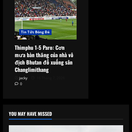
Tin Tức Bóng Đá
Thimphu 1-5 Paro: Cơn
mưa bàn thắng của nhà vô
địch Bhutan đổ xuống sân
Changlimithang
jacky
16 Tháng 7, 2026
0
YOU MAY HAVE MISSED