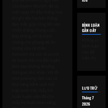
của Bayern Munich, đã có
một ngày thi đấu thăng hoa
khi ghi liền hai bàn thắng
đẹp mắt, góp công lớn vào
BÌNH LUẬN
GẦN ĐÂY
chiến thắng chung cuộc.
Đây không chỉ là minh
Không có
chứng cho phong độ ấn
bình luận
tượng của cá nhân
nào để
Kimmich mà còn là sự trở
hiển thị.
lại mạnh mẽ của đội tuyển
Đức sau những khoảng
thời gian khó khăn. Với lối
chơi pressing tầm cao và
khả năng kiểm soát thế
LƯU TRỮ
trận vượt trội, thầy trò
huấn luyện viên đã cho
Tháng 7
thấy họ hoàn toàn xứng
2026