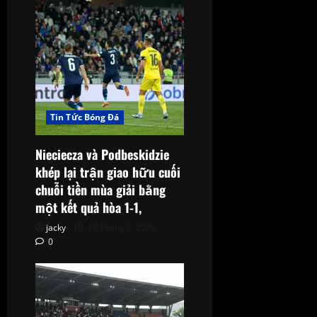
Tin Tức Bóng Đá
Nieciecza và Podbeskidzie
khép lại trận giao hữu cuối
chuỗi tiền mùa giải bằng
một kết quả hòa 1-1,
jacky
18 Tháng 7, 2026
0