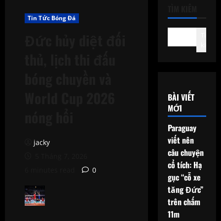
TÌM KIẾM
Tin Tức Bóng Đá
Đức hủy diệt đối
Tìm
kiếm
thủ, lịch thi đấu
bóng chuyền và
World Cup 2026
BÀI VIẾT
MỚI
nóng hổi
Paraguay
viết nên
jacky
câu chuyện
5 Tháng 7, 2026
cổ tích: Hạ
6 minutes read
0
gục “cỗ xe
tăng Đức”
trên chấm
11m