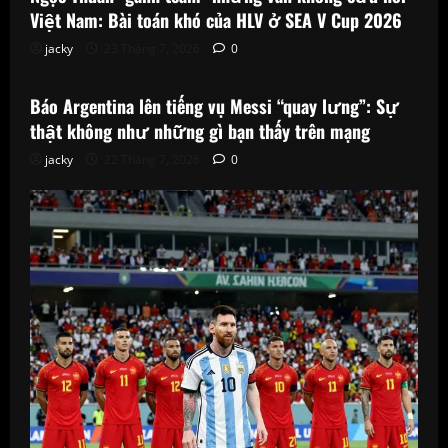
Việt Nam: Bài toán khó của HLV ở SEA V Cup 2026
jacky
23 Tháng 7, 2026
0
Tin Trước Trận Đấu
Báo Argentina lên tiếng vụ Messi “quay lưng”: Sự
thật không như những gì bạn thấy trên mạng
jacky
22 Tháng 7, 2026
0