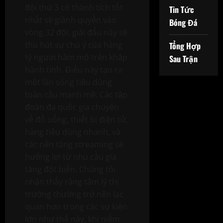
đội thứ 3 có thành tích tốt
Tin Tức
nhất sẽ giành quyền vào
Bóng Đá
vòng 32 đội, giải đấu này sẽ
thu hút sự chú ý của hàng
Tổng Hợp
tỷ người hâm mộ trên khắp
Sau Trận
hành tinh. Điều này tạo ra
một làn sóng tiêu dùng
toàn cầu mạnh mẽ. Các tập
đoàn đa quốc gia chuyên
về đồ uống, thiết bị điện tử,
hàng tiêu dùng nhanh, và
các nền tảng streaming sẽ
hưởng lợi từ nhu cầu gia
tăng đột biến. Chúng tôi
nhận thấy rằng tâm lý thị
trường thường trở nên lạc
quan hơn trong các sự kiện
lớn như thế này, khi niềm