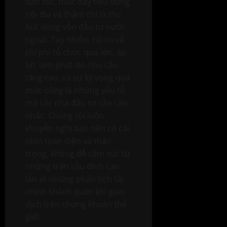
dân tộc, thúc đẩy tiêu dùng
nội địa và thậm chí là thu
hút dòng vốn đầu tư nước
ngoài. Tuy nhiên, rủi ro về
chi phí tổ chức quá lớn, áp
lực lạm phát do nhu cầu
tăng cao, và sự kỳ vọng quá
mức cũng là những yếu tố
mà các nhà đầu tư cần cân
nhắc. Chúng tôi luôn
khuyến nghị bạn nên có cái
nhìn toàn diện và thận
trọng, không để cảm xúc từ
những trận cầu đỉnh cao
lấn át những phân tích tài
chính khách quan khi giao
dịch trên chứng khoán thế
giới.