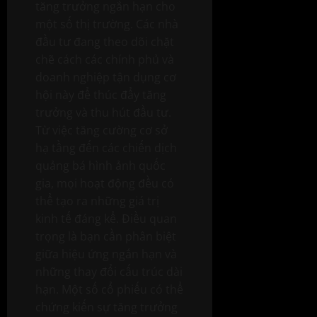
tăng trưởng ngắn hạn cho
một số thị trường. Các nhà
đầu tư đang theo dõi chặt
chẽ cách các chính phủ và
doanh nghiệp tận dụng cơ
hội này để thúc đẩy tăng
trưởng và thu hút đầu tư.
Từ việc tăng cường cơ sở
hạ tầng đến các chiến dịch
quảng bá hình ảnh quốc
gia, mọi hoạt động đều có
thể tạo ra những giá trị
kinh tế đáng kể. Điều quan
trọng là bạn cần phân biệt
giữa hiệu ứng ngắn hạn và
những thay đổi cấu trúc dài
hạn. Một số cổ phiếu có thể
chứng kiến sự tăng trưởng