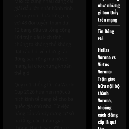
Mexico cùng nhau đăng cai
như những
giải đấu lớn nhất hành tinh
gì bạn thấy
với quy mô chưa từng có,
trên mạng
với 48 đội tuyển tham dự,
12 bảng đấu và tổng cộng
Tin Bóng
104 trận đấu kịch tính,
Đá
chúng ta không thể không
Hellas
đặt câu hỏi về những tác
Verona vs
động sâu rộng mà nó sẽ
Virtus
mang lại cho chứng khoán
Verona:
thế giới.
Trận giao
Quy mô khổng lồ của World
hữu nội bộ
Cup 2026 hứa hẹn một cú
thành
hích kinh tế đáng kể cho ba
Verona,
quốc gia chủ nhà. Từ việc
khoảng
nâng cấp và xây dựng cơ sở
cách đẳng
hạ tầng, các dự án giao
cấp là quá
thông, khách sạn, đến sự
lớn