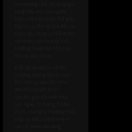
marketing rầm rộ và sự gia
tăng tiêu thụ của người
hâm mộ trên khắp thế giới.
Ngoài ra, tâm lý nhà đầu tư
toàn cầu cũng có thể được
cải thiện, tạo ra một môi
trường thuận lợi hơn cho
các tài sản rủi ro.
Điều gì sẽ xảy ra với thị
trường chứng khoán sau
khi một sự kiện lớn như
World Cup kết thúc?
Sau khi giải đấu kết thúc
vào ngày 19 tháng 7 năm
2026, chúng ta thường thấy
một sự điều chỉnh nhẹ ở
các cổ phiếu đã tăng