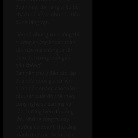
đoạn này, khi hàng triệu du
khách đổ về và nhu cầu tiêu
dùng tăng vọt.
Liệu có những xu hướng thị
trường chứng khoán toàn
cầu nào mà chúng ta cần
theo dõi trong suốt giải
đấu không?
Bạn nên chú ý đến các tập
đoàn đa quốc gia có liên
quan đến quảng cáo toàn
cầu, sản xuất đồ thể thao,
công nghệ streaming và
các thương hiệu đồ uống
lớn. Những công ty này
thường có doanh thu tăng
mạnh nhờ các chiến dịch