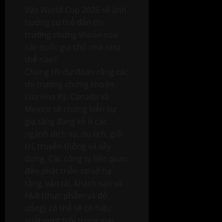
Vậy World Cup 2026 sẽ ảnh
hưởng cụ thể đến thị
trường chứng khoán của
các quốc gia chủ nhà như
thế nào?
Chúng tôi dự đoán rằng các
thị trường chứng khoán
của Hoa Kỳ, Canada và
Mexico sẽ chứng kiến sự
gia tăng đáng kể ở các
ngành dịch vụ, du lịch, giải
trí, truyền thông và xây
dựng. Các công ty liên quan
đến phát triển cơ sở hạ
tầng, vận tải, khách sạn và
F&B (thực phẩm và đồ
uống) có thể sẽ có hiệu
suất vượt trội trong giai