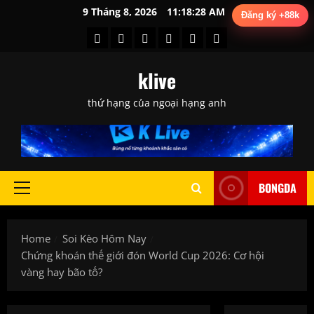
Skip
9 Tháng 8, 2026
11:18:30 AM
Đăng ký +88k
to
Kèo
Soi
Tin
Tin
Tin
Tổng
content
Nhà
Kèo
Chuyển
Trước
Tức
Hợp
klive
Cái
Hôm
Nhượng
Trận
Bóng
Sau
Nay
Đấu
Đá
Trận
thứ hạng của ngoại hạng anh
BONGDA
Primary
Menu
Home
Soi Kèo Hôm Nay
Chứng khoán thế giới đón World Cup 2026: Cơ hội
vàng hay bão tố?