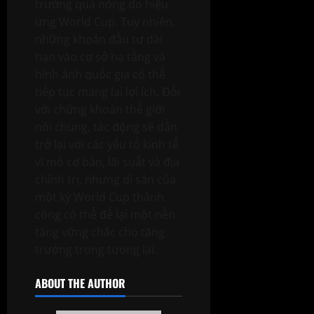
trưởng quá nóng do hiệu
ứng World Cup. Tuy nhiên,
những khoản đầu tư dài
hạn vào cơ sở hạ tầng và
hình ảnh quốc gia có thể
tiếp tục mang lại lợi ích. Đối
với chứng khoán thế giới
nói chung, tác động sẽ dần
trở lại với các yếu tố kinh tế
vĩ mô cơ bản, lãi suất và địa
chính trị, nhưng di sản của
một kỳ World Cup thành
công có thể để lại một nền
tảng vững chắc cho tăng
trưởng trong tương lai.
ABOUT THE AUTHOR