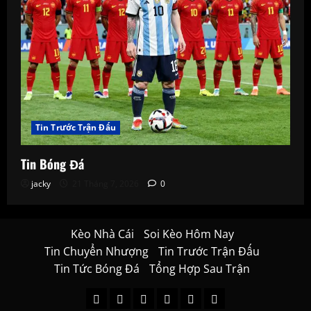
Tin Trước Trận Đấu
Tin Bóng Đá
jacky
21 Tháng 7, 2026
0
Kèo Nhà Cái
Soi Kèo Hôm Nay
Tin Chuyển Nhượng
Tin Trước Trận Đấu
Tin Tức Bóng Đá
Tổng Hợp Sau Trận
Kèo
Soi
Tin
Tin
Tin
Tổng