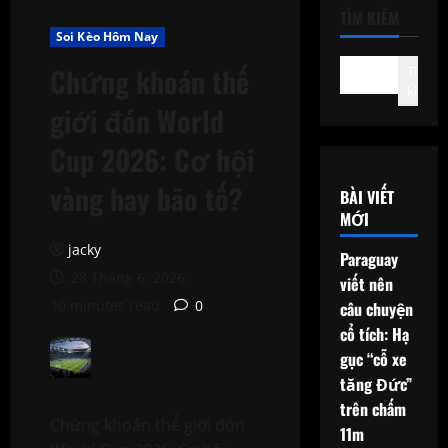
TÌM KIẾM
Soi Kèo Hôm Nay
Chứng khoán thế
Tìm
kiếm
giới đón World
Cup 2026: Cơ hội
vàng hay bão tố?
BÀI VIẾT
MỚI
jacky
Paraguay
28 Tháng 6, 2026
viết nên
10 minutes read
0
câu chuyện
cổ tích: Hạ
gục “cỗ xe
tăng Đức”
trên chấm
Chứng khoán thế giới đón
11m