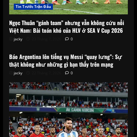
Tin Trước Trận Đấu
Ngọc Thuân “gánh team” nhưng vẫn không cứu nổi
Việt Nam: Bài toán khó của HLV ở SEA V Cup 2026
jacky
23 Tháng 7, 2026
0
Tin Trước Trận Đấu
Báo Argentina lên tiếng vụ Messi “quay lưng”: Sự
thật không như những gì bạn thấy trên mạng
jacky
22 Tháng 7, 2026
0