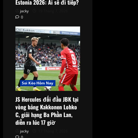
Estonia 2026: Ai sẽ đi tiếp?
jacky
19 Tháng 7, 2026
0
Soi Kèo Hôm Nay
JS Hercules đối đầu JBK tại
vòng bảng Kakkonen Lohko
C, giải hạng Ba Phần Lan,
diễn ra lúc 17 giờ
jacky
17 Tháng 7, 2026
0