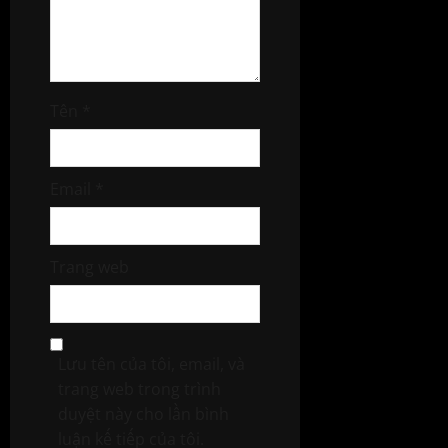
Tên
*
Email
*
Trang web
Lưu tên của tôi, email, và
trang web trong trình
duyệt này cho lần bình
luận kế tiếp của tôi.