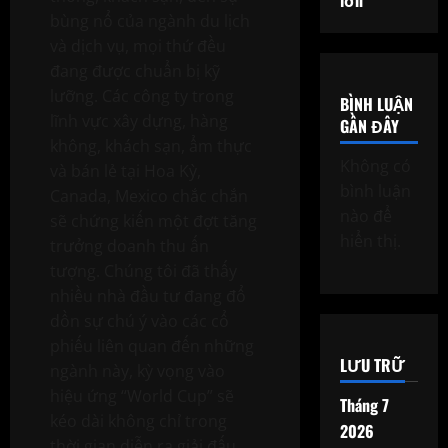
bùng nổ của ngành du lịch
và dịch vụ, mọi thứ đều
đang được chuẩn bị kỹ
lưỡng. Các công ty trong
BÌNH LUẬN
lĩnh vực xây dựng, hàng
GẦN ĐÂY
không, khách sạn, ẩm thực
Không có
và bán lẻ tại Hoa Kỳ,
bình luận
Canada, Mexico chắc chắn
nào để
sẽ chứng kiến một đợt tăng
hiển thị.
trưởng doanh thu ấn
tượng. Chúng tôi đã thấy
nhiều nhà đầu tư đang đổ
dồn sự chú ý vào các cổ
phiếu liên quan đến những
LƯU TRỮ
ngành này, kỳ vọng vào
hiệu ứng “World Cup” sẽ
Tháng 7
kéo dài không chỉ trong
2026
thời gian diễn ra giải đấu