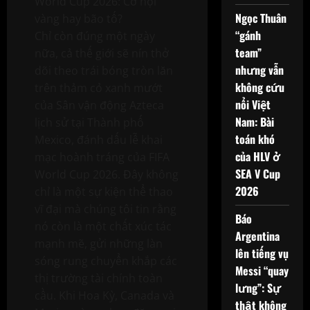
World Cup 2026: Cơ hội
Ngọc Thuân
vàng hay bão tố?
“gánh
Chỉ còn đúng một ngày
team”
nữa, cả thế giới sẽ nín thở
nhưng vẫn
dõi theo trái bóng tròn lăn
không cứu
trên thảm cỏ xanh mướt
nổi Việt
của Sân vận động Azteca
Nam: Bài
lịch sử tại Thành phố
toán khó
Mexico, đánh dấu lễ khai
của HLV ở
mạc hoành tráng của FIFA
SEA V Cup
World Cup 2026. Đây không
2026
chỉ là một sự kiện thể thao
vĩ đại mà chúng tôi tin rằng
Báo
nó còn là một chất xúc tác
Argentina
mạnh mẽ, gửi những làn
lên tiếng vụ
sóng rung chuyển khắp các
Messi “quay
thị trường tài chính toàn
lưng”: Sự
cầu. Khi Hoa Kỳ, Canada và
thật không