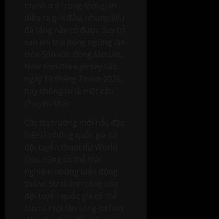
mạnh mẽ trong thời gian
diễn ra giải đấu, nhưng liệu
đà tăng này có được duy trì
sau khi trái bóng ngừng lăn
trên Sân vận động MetLife,
New York/New Jersey vào
ngày 19 tháng 7 năm 2026,
hay không lại là một câu
chuyện khác.
Các thị trường mới nổi, đặc
biệt là những quốc gia có
đội tuyển tham dự World
Cup, cũng có thể trải
nghiệm những biến động
thú vị. Sự thành công của
đội tuyển quốc gia có thể
tạo ra một làn sóng tự hào