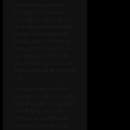
vui và sự hứng khởi từ
bóng đá có thể lan tỏa,
thúc đẩy chi tiêu và đôi khi
là cả niềm tin của nhà đầu
tư vào triển vọng kinh tế.
Dù vậy, bạn cần nhớ rằng
chứng khoán thế giới luôn
vận động dựa trên nhiều
yếu tố phức tạp hơn là chỉ
một sự kiện, dù đó là World
Cup.
Trong bối cảnh kinh tế vĩ
mô toàn cầu vẫn còn nhiều
biến động, World Cup 2026
có thể đóng vai trò như
một yếu tố ổn định hoặc
thậm chí là một động lực