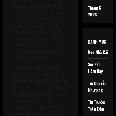
mà còn cả giai đoạn chuẩn
Tháng 6
bị và hậu sự kiện. Lợi nhuận
2026
từ quảng cáo, bản quyền
truyền hình, và các hợp
đồng tài trợ cũng sẽ chảy
vào các tập đoàn truyền
DANH MỤC
thông và thể thao lớn, tạo
ra những điểm sáng trên
Kèo Nhà Cái
bản đồ chứng khoán.
Soi Kèo
Tuy nhiên, tác động của
Hôm Nay
World Cup 2026 không chỉ
giới hạn trong biên giới của
Tin Chuyển
các quốc gia chủ nhà. Với
Nhượng
48 đội tuyển quốc gia tranh
tài, được chia thành 12
Tin Trước
bảng, mỗi bảng 4 đội, và 2
Trận Đấu
đội đứng đầu bảng cùng 8