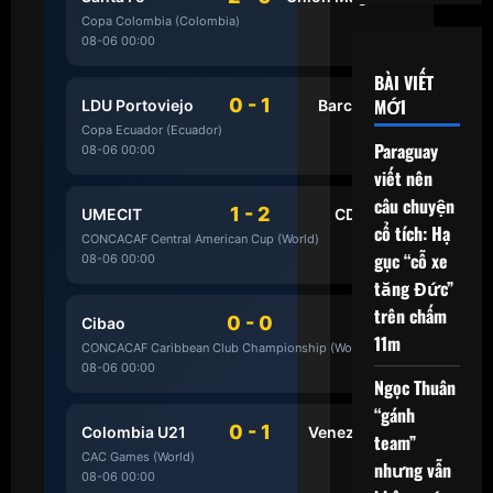
Copa Colombia (Colombia)
08-06 00:00
HẾT
BÀI VIẾT
MỚI
0 - 1
LDU Portoviejo
Barcelona SC
Copa Ecuador (Ecuador)
Paraguay
08-06 00:00
HẾT
viết nên
câu chuyện
1 - 2
UMECIT
CD Olimpia
cổ tích: Hạ
CONCACAF Central American Cup (World)
gục “cỗ xe
08-06 00:00
HẾT
tăng Đức”
trên chấm
0 - 0
Cibao
Cavalier
11m
CONCACAF Caribbean Club Championship (World)
08-06 00:00
HẾT
Ngọc Thuân
“gánh
0 - 1
Colombia U21
Venezuela U21
team”
CAC Games (World)
nhưng vẫn
08-06 00:00
HẾT