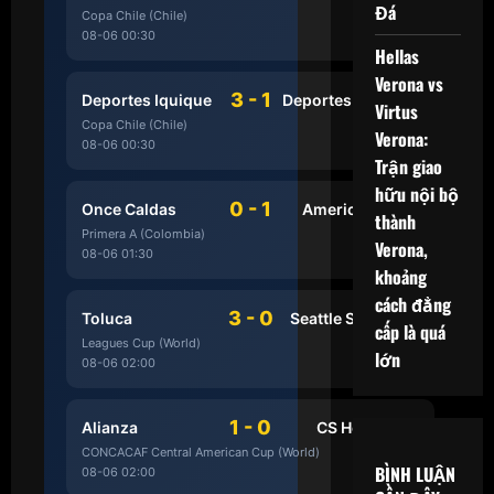
Đá
Copa Chile (Chile)
08-06 00:30
HẾT
Hellas
Verona vs
3 - 1
Deportes Iquique
Deportes Limache
Virtus
Copa Chile (Chile)
Verona:
08-06 00:30
HẾT
Trận giao
hữu nội bộ
0 - 1
Once Caldas
America de Cali
thành
Primera A (Colombia)
Verona,
08-06 01:30
HẾT
khoảng
cách đẳng
3 - 0
Toluca
Seattle Sounders
cấp là quá
Leagues Cup (World)
lớn
08-06 02:00
HẾT
1 - 0
Alianza
CS Herediano
CONCACAF Central American Cup (World)
BÌNH LUẬN
08-06 02:00
HẾT