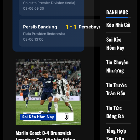
Calcutta Premier Division (India)
08-06 09:30
HẾT
DANH MỤC
Kèo Nhà Cái
1 - 1
Persib Bandung
Persebaya Surabaya
Piala Presiden (Indonesia)
Soi Kèo
08-06 13:00
HẾT
Hôm Nay
Tin Chuyển
Nhượng
Tin Trước
Trận Đấu
Tin Tức
Bóng Đá
Soi Kèo Hôm Nay
Tổng Hợp
Marlin Coast 0-4 Brunswick
Sau Trận
Juventus: Đại tiệc bàn thắng