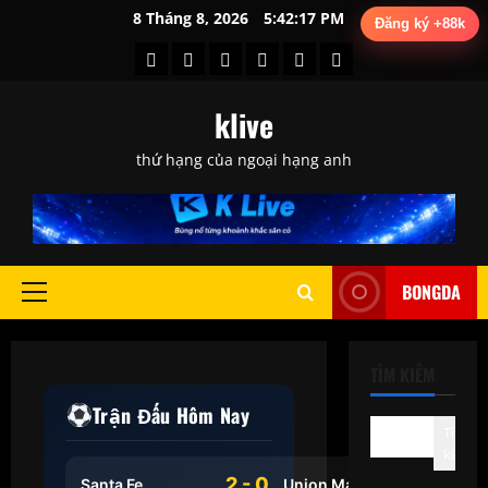
Skip
8 Tháng 8, 2026
5:42:18 PM
Đăng ký +88k
to
Kèo
Soi
Tin
Tin
Tin
Tổng
content
Nhà
Kèo
Chuyển
Trước
Tức
Hợp
klive
Cái
Hôm
Nhượng
Trận
Bóng
Sau
Nay
Đấu
Đá
Trận
thứ hạng của ngoại hạng anh
BONGDA
Primary
Menu
TÌM KIẾM
Trận Đấu Hôm Nay
Tìm
kiếm
2 - 0
Santa Fe
Union Magdalena