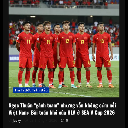
Tin Trước Trận Đấu
Ngọc Thuân “gánh team” nhưng vẫn không cứu nổi
Việt Nam: Bài toán khó của HLV ở SEA V Cup 2026
jacky
23 Tháng 7, 2026
0
Tin Trước Trận Đấu