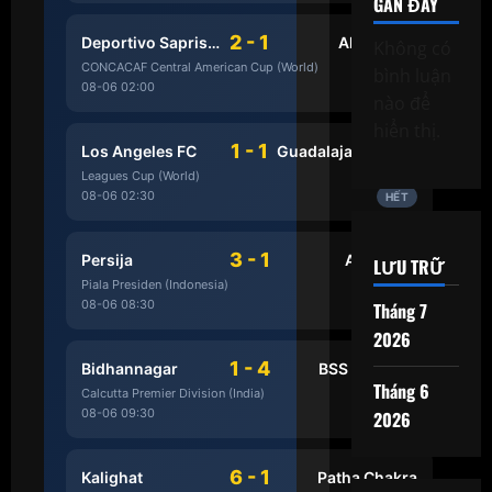
GẦN ĐÂY
2 - 1
Deportivo Saprissa
Alianza FC
Không có
CONCACAF Central American Cup (World)
bình luận
08-06 02:00
HẾT
nào để
hiển thị.
1 - 1
Los Angeles FC
Guadalajara Chivas
Leagues Cup (World)
08-06 02:30
HẾT
3 - 1
Persija
Arema FC
LƯU TRỮ
Piala Presiden (Indonesia)
08-06 08:30
Tháng 7
HẾT
2026
1 - 4
Bidhannagar
BSS Sporting
Tháng 6
Calcutta Premier Division (India)
08-06 09:30
2026
HẾT
6 - 1
Kalighat
Patha Chakra