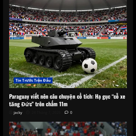
Tin Trước Trận Đấu
Paraguay viết nên câu chuyện cổ tích: Hạ gục “cỗ xe
tăng Đức” trên chấm 11m
jacky
24 Tháng 7, 2026
0