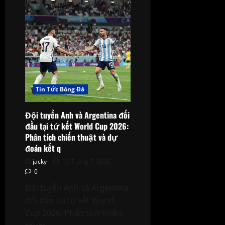
đoán
trận
đấu
World
Cup
2026
hôm
nay:
Vòng
32
đội
hứa
hẹn
Tin Tức Bóng Đá
kịch
tính
Đội tuyển Anh và Argentina đối
đầu tại tứ kết World Cup 2026:
Phân tích chiến thuật và dự
đoán kết q
jacky
12 Tháng 7, 2026
0
Đội tuyển Anh và Argentina
đối đầu tại tứ kết World
Cup 2026: Phân tích chiến