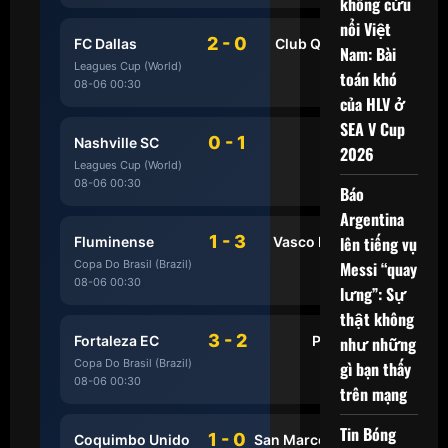
không cứu
nổi Việt
2 - 0
FC Dallas
Club Queretaro
Nam: Bài
Leagues Cup (World)
toán khó
08-06 00:30
HẾT
của HLV ở
SEA V Cup
0 - 1
Nashville SC
Leon
2026
Leagues Cup (World)
08-06 00:30
HẾT
Báo
Argentina
1 - 3
lên tiếng vụ
Fluminense
Vasco DA Gama
Messi “quay
Copa Do Brasil (Brazil)
08-06 00:30
HẾT
lưng”: Sự
thật không
3 - 2
như những
Fortaleza EC
Palmeiras
Copa Do Brasil (Brazil)
gì bạn thấy
08-06 00:30
HẾT
trên mạng
Tin Bóng
1 - 0
Coquimbo Unido
San Marcos de Arica